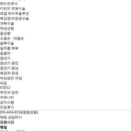
메드트로닉
다빈치 로봇수술
로얄 하이푸솔루션
복강경/자궁경수술
개복수술
여성성형
질성형
소음순 · 대음순
음핵수술
질주름 회복
질필러
갱년기
이전글
갱년기 원인
비정상 자궁출혈 무조건 적출이 답일까? 자궁근종 · 선근증 · 내막증식증 차이점과 30
갱년기 증상
년 경력 전문의가 말하는 원인과 치료법
폐경과 완경
다음글
여성검진·피임
강남 권산부인과 더 쾌적하고 전문적인 진료를 위해, 새로운 공간에서 시작합니다. 새
피임
로운곳 소개 영상!
STD12
목록
부인과 검진
문의전화
커뮤니티
02-555-7866
공지사항
010-4348-8534
치료후기
010-4245-8534
010-4454-8534(병동전용)
채팅 상담하기
진료시간
평일