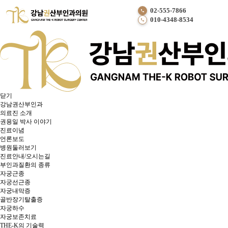
강남권산부인과
02-555-7866
Chief Medical Director
010-4348-8534
공지사항
난소낭종 총정리 : 물혹 · 내막종 · 기형종 차이점과 난소보존을 위한 최신 로봇수술!
작성자
강남권산부인과
작성일
26-04-14 12:59
난소낭종 총정리 : 물혹 · 내막종 · 기형종 차이점과 난소보존을
위한 최신 로봇수술!
닫기
강남권산부인과
의료진 소개
권용일 박사 이야기
진료이념
언론보도
병원둘러보기
진료안내/오시는길
부인과질환의 종류
자궁근종
자궁선근종
자궁내막증
골반장기탈출증
자궁하수
자궁보존치료
THE-K의 기술력