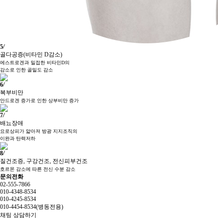
5
/
골다공증(비타민 D감소)
에스트로겐과 밀접한 비타민D의
감소로 인한 골밀도 감소
6
/
복부비만
안드로겐 증가로 인한 상부비만 증가
7
/
배뇨장애
요로상피가 얇아져 방광 지지조직의
이완과 탄력저하
8
/
질건조증, 구강건조, 전신피부건조
호르몬 감소에 따른 전신 수분 감소
문의전화
02-555-7866
010-4348-8534
010-4245-8534
010-4454-8534(병동전용)
채팅 상담하기