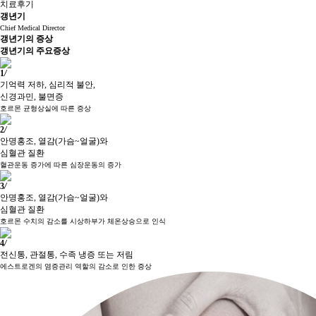
치료후기
갱년기
Chief Medical Director
갱년기의 증상
갱년기의
주요증상
1
/
기억력 저하, 심리적 불안,
신경과민, 불면증
호르몬 균형상실에 따른 증상
2
/
안명홍조, 열감(가슴~얼굴)와
심혈관 질환
혈관운동 증가에 따른 심장운동의 증가
3
/
안명홍조, 열감(가슴~얼굴)와
심혈관 질환
호르몬 수치의 감소를 시상하부가 체온상승으로 인식
4
/
전신통, 관절통, 수족 냉증 또는 저림
에스트로겐의 염증관리 역할의 감소로 인한 증상