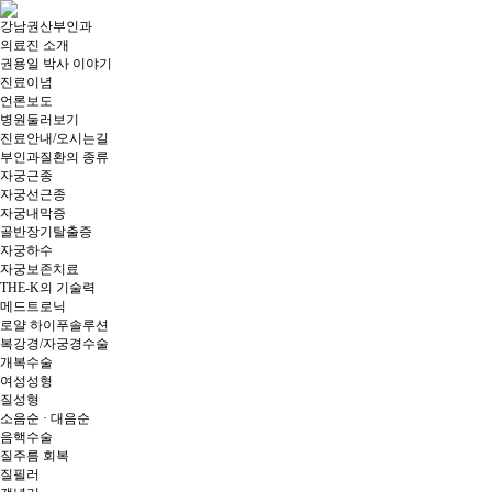
강남권산부인과
의료진 소개
권용일 박사 이야기
진료이념
언론보도
병원둘러보기
진료안내/오시는길
부인과질환의 종류
자궁근종
자궁선근종
자궁내막증
골반장기탈출증
자궁하수
자궁보존치료
THE-K의 기술력
메드트로닉
로얄 하이푸솔루션
복강경/자궁경수술
개복수술
여성성형
질성형
소음순 · 대음순
음핵수술
질주름 회복
질필러