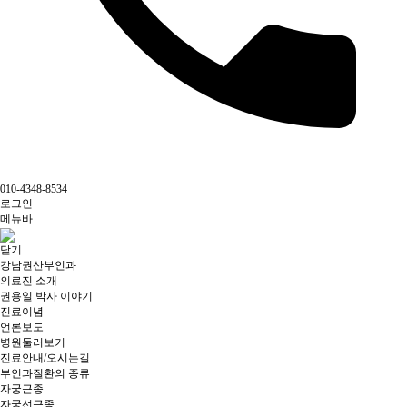
010-4348-8534
로그인
메뉴바
닫기
강남권산부인과
의료진 소개
권용일 박사 이야기
진료이념
언론보도
병원둘러보기
진료안내/오시는길
부인과질환의 종류
자궁근종
자궁선근종