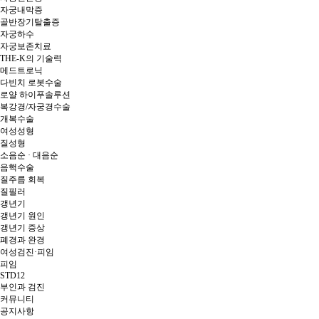
자궁내막증
골반장기탈출증
자궁하수
자궁보존치료
THE-K의 기술력
메드트로닉
다빈치 로봇수술
로얄 하이푸솔루션
복강경/자궁경수술
개복수술
여성성형
질성형
소음순 · 대음순
음핵수술
질주름 회복
질필러
갱년기
갱년기 원인
갱년기 증상
폐경과 완경
여성검진·피임
피임
STD12
부인과 검진
커뮤니티
공지사항