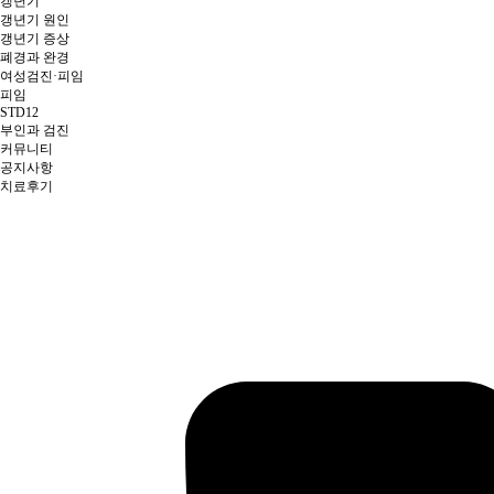
갱년기
갱년기 원인
갱년기 증상
폐경과 완경
여성검진·피임
피임
STD12
부인과 검진
커뮤니티
공지사항
치료후기