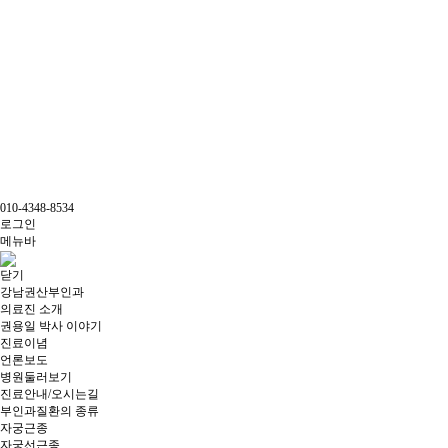
010-4348-8534
로그인
메뉴바
닫기
강남권산부인과
의료진 소개
권용일 박사 이야기
진료이념
언론보도
병원둘러보기
진료안내/오시는길
부인과질환의 종류
자궁근종
자궁선근종