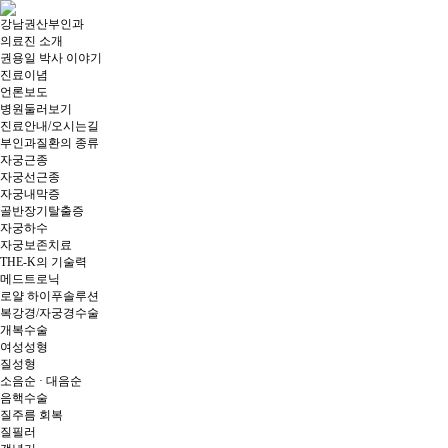
강남권산부인과
의료진 소개
권용일 박사 이야기
진료이념
언론보도
병원둘러보기
진료안내/오시는길
부인과질환의 종류
자궁근종
자궁선근종
자궁내막증
골반장기탈출증
자궁하수
자궁보존치료
THE-K의 기술력
메드트로닉
로얄 하이푸솔루션
복강경/자궁경수술
개복수술
여성성형
질성형
소음순 · 대음순
음핵수술
질주름 회복
질필러