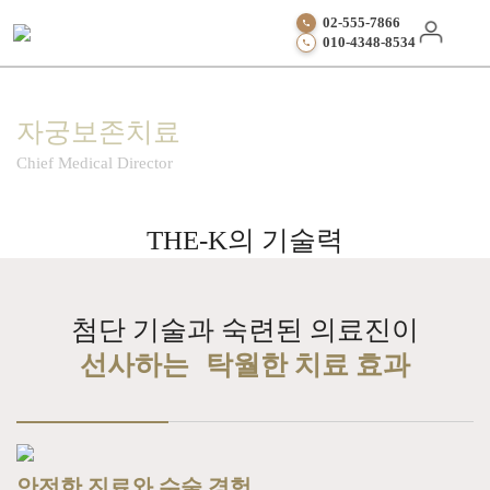
02-555-7866
010-4348-8534
강남권산부인과
자궁보존치료
부인과질환의 종류
Chief Medical Director
자궁보존치료
THE-K의 기술력
THE-K의 기술력
메드트로닉
첨단 기술과 숙련된 의료진이
다빈치 로봇수술
선사하는 탁월한 치료 효과
로얄 하이푸솔루션
복강경/자궁경수술
개복수술
안전한 진료와 수술 경험