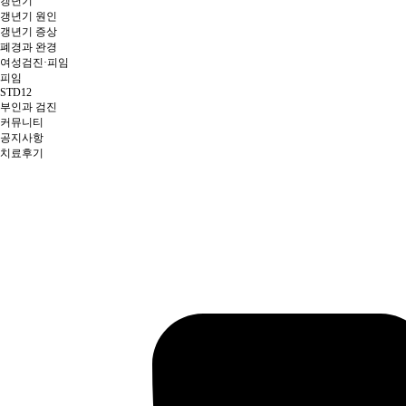
갱년기
갱년기 원인
갱년기 증상
폐경과 완경
여성검진·피임
피임
STD12
부인과 검진
커뮤니티
공지사항
치료후기