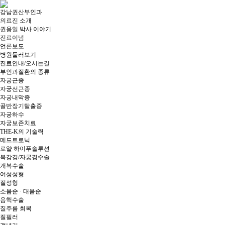
강남권산부인과
의료진 소개
권용일 박사 이야기
진료이념
언론보도
병원둘러보기
진료안내/오시는길
부인과질환의 종류
자궁근종
자궁선근종
자궁내막증
골반장기탈출증
자궁하수
자궁보존치료
THE-K의 기술력
메드트로닉
로얄 하이푸솔루션
복강경/자궁경수술
개복수술
여성성형
질성형
소음순 · 대음순
음핵수술
질주름 회복
질필러