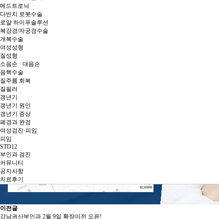
메드트로닉
다빈치 로봇수술
로얄 하이푸솔루션
복강경/자궁경수술
개복수술
여성성형
질성형
소음순 · 대음순
음핵수술
질주름 회복
질필러
갱년기
갱년기 원인
갱년기 증상
폐경과 완경
여성검진·피임
피임
STD12
부인과 검진
커뮤니티
공지사항
치료후기
이전글
강남권산부인과 2월 9일 확장이전 오픈!