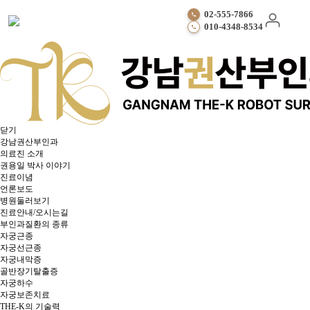
강남권산부인과
02-555-7866
Chief Medical Director
010-4348-8534
공지사항
강남권산부인과 확장 이전 2월 9일 오픈❤️
작성자
강남권산부인과
작성일
26-02-04 07:18
닫기
강남권산부인과
의료진 소개
권용일 박사 이야기
진료이념
언론보도
병원둘러보기
진료안내/오시는길
부인과질환의 종류
자궁근종
자궁선근종
자궁내막증
골반장기탈출증
자궁하수
자궁보존치료
THE-K의 기술력