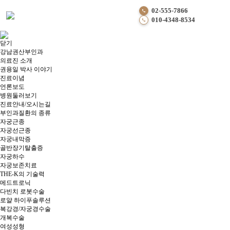
강남권산부인과
02-555-7866
Chief Medical Director
010-4348-8534
언론보도
난소낭종, 종류별 치료 전략이 중요한 이유
작성자
닫기
강남권산부인과
강남권산부인과
작성일
의료진 소개
26-03-06 02:16
권용일 박사 이야기
진료이념
언론보도
병원둘러보기
이전글
진료안내/오시는길
자궁 적출만이 답일까?”...여성 건강의 핵심, ‘자궁 보존’의 가치
부인과질환의 종류
다음글
자궁근종
대한개원의협의회 추계연수교육 학술세미나
자궁선근종
목록
자궁내막증
문의전화
골반장기탈출증
02-555-7866
자궁하수
010-4348-8534
자궁보존치료
010-4245-8534
THE-K의 기술력
010-4454-8534(병동전용)
메드트로닉
채팅 상담하기
다빈치 로봇수술
진료시간
로얄 하이푸솔루션
평일
복강경/자궁경수술
10:00 am ~ 07:00 pm
개복수술
토요일
여성성형