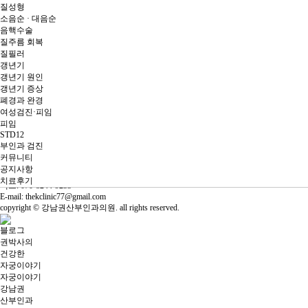
10:00 am ~ 04:00 pm
질성형
점심
소음순 · 대음순
12:00 am ~ 13:00 pm
음핵수술
휴진
질주름 회복
일요일 · 공휴일
질필러
입원병동 365일 24시간 운영중
갱년기
개인정보처리방침
갱년기 원인
이용약관
갱년기 증상
환자권리장전
폐경과 완경
비급여안내
여성검진·피임
유튜브
피임
블로그
STD12
인스타그램
부인과 검진
대표자: 권용일 사업자등록번호: 388-71-00332
커뮤니티
주소: 서울 강남구 언주로 626 지하 1층 101호 (논현동, 논현로얄팰리스)
공지사항
대표번호: 02-555-7866 / 010-4348-8534
치료후기
팩스: 070-8244-9233
E-mail: thekclinic77@gmail.com
copyright © 강남권산부인과의원. all rights reserved.
블로그
권박사의
건강한
자궁이야기
자궁이야기
강남권
산부인과